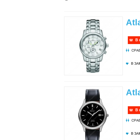
Atl
В 
Atl
В 