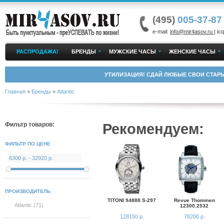
(495)
005-37-87
e-mail:
info@mir4asov.ru
| icq
РАСПРОДАЖА!
БРЕНДЫ
МУЖСКИЕ ЧАСЫ
ЖЕНСКИЕ ЧАСЫ
УТИЛИЗАЦИЯ! СДАЙ ЛЮБЫЕ СВОИ СТАРЫ
Главная
»
Бренды
»
Atlantic
Рекомендуем:
Фильтр товаров:
ФИЛЬТР ПО ЦЕНЕ
ПРОИЗВОДИТЕЛЬ
TITONI 94888 S-297
Revue Thommen
Atlantic (71)
12300.2532
128150 р.
78200 р.