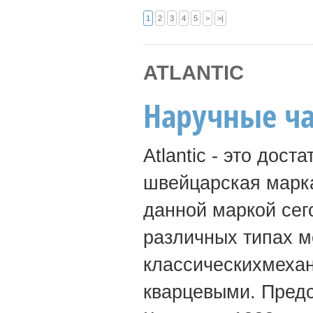
1
2
3
4
5
>
>|
ATLANTIC
Наручные час
Atlantic - это дос
швейцарская марка
данной маркой сег
различных типах м
классическихмехан
кварцевыми. Пред