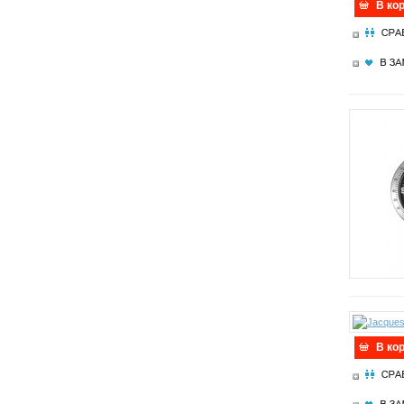
В ко
В ко