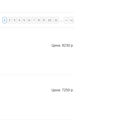
1
2
3
4
5
6
7
8
9
10
11
....
>
>|
Цена: 9230 р.
Цена: 7250 р.