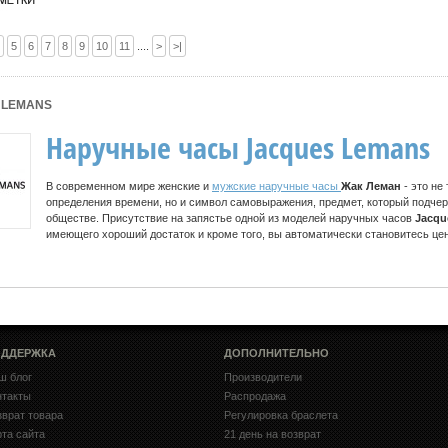
5
6
7
8
9
10
11
....
>
>|
 LEMANS
Наручные часы Jacques Lemans
В современном мире женские и
мужские наручные часы
Жак Леман
- это не
определения времени, но и символ самовыражения, предмет, который подчерк
обществе. Присутствие на запястье одной из моделей наручных часов
Jacqu
имеющего хороший достаток и кроме того, вы автоматически становитесь це
ДДЕРЖКА
ДОПОЛНИТЕЛЬНО
ш блог
Производители
нтакты
Распродажа
зврат товара
Регулировка браслета
рта сайта
21 день на возврат