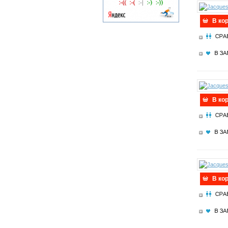
В ко
В ко
В ко