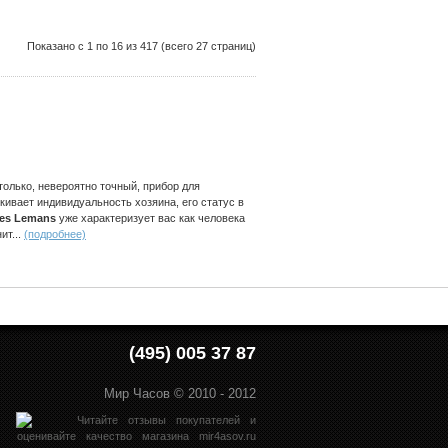
Показано с 1 по 16 из 417 (всего 27 страниц)
 только, невероятно точный, прибор для
ивает индивидуальность хозяина, его статус в
es Lemans
уже характеризует вас как человека
нит
...
(подробнее)
(495) 005 37 87
Мир Часов © 2010 - 2012