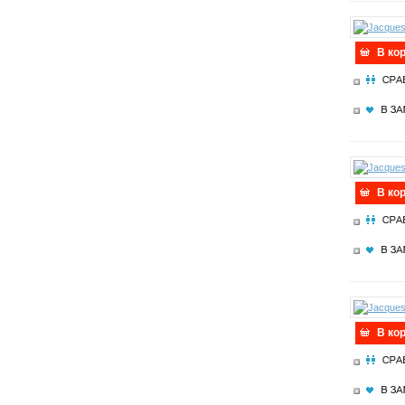
В ко
В ко
В ко