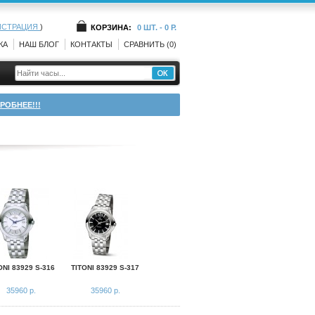
ИСТРАЦИЯ
)
КОРЗИНА:
0 ШТ. - 0 Р.
КА
НАШ БЛОГ
КОНТАКТЫ
СРАВНИТЬ (0)
РОБНЕЕ!!!
ONI 83929 S-316
TITONI 83929 S-317
35960 р.
35960 р.