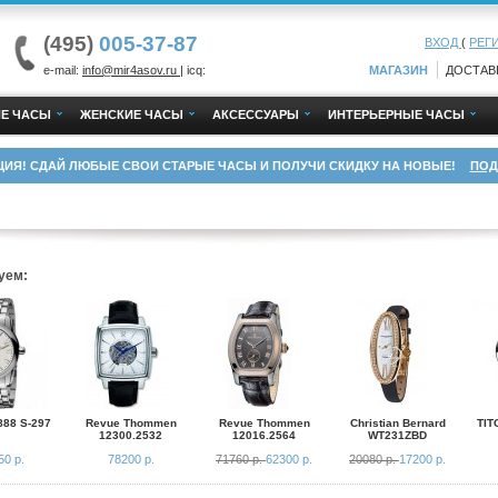
(495)
005-37-87
ВХОД
(
РЕГ
e-mail:
info@mir4asov.ru
| icq:
МАГАЗИН
ДОСТАВ
Е ЧАСЫ
ЖЕНСКИЕ ЧАСЫ
АКСЕССУАРЫ
ИНТЕРЬЕРНЫЕ ЧАСЫ
ЦИЯ! СДАЙ ЛЮБЫЕ СВОИ СТАРЫЕ ЧАСЫ И ПОЛУЧИ СКИДКУ НА НОВЫЕ!
ПОД
уем:
888 S-297
Revue Thommen
Revue Thommen
Christian Bernard
TIT
12300.2532
12016.2564
WT231ZBD
50 р.
78200 р.
71760 р.
62300 р.
20080 р.
17200 р.