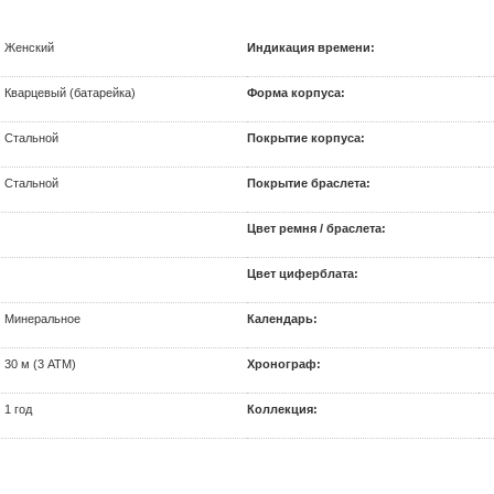
Женский
Индикация времени:
Кварцевый (батарейка)
Форма корпуса:
Стальной
Покрытие корпуса:
Стальной
Покрытие браслета:
Цвет ремня / браслета:
Цвет циферблата:
Минеральное
Календарь:
30 м (3 АТМ)
Хронограф:
1 год
Коллекция: