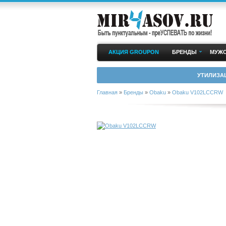
АКЦИЯ GROUPON
БРЕНДЫ
МУЖС
УТИЛИЗА
Главная
»
Бренды
»
Obaku
»
Obaku V102LCCRW