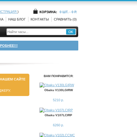
ИСТРАЦИЯ
)
КОРЗИНА:
0 ШТ. - 0 Р.
КА
НАШ БЛОГ
КОНТАКТЫ
СРАВНИТЬ (0)
РОБНЕЕ!!!
ВАМ ПОНРАВИТСЯ:
 НАШЕМ САЙТЕ
Obaku V130LGIRW
ДЖЕРУ.
5210 р.
Obaku V107LCIRP
6260 р.