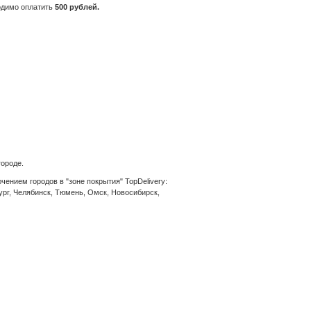
ходимо оплатить
500 рублей.
городе.
ением городов в "зоне покрытия" TopDelivery:
ург, Челябинск, Тюмень, Омск, Новосибирск,