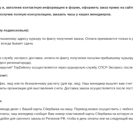
 и, заполнив контактную информацию в форме, оформить заказ прямо на сайте
, получив полную консультацию, заказать часы у наших менеджеров.
му подмосковью):
азанному адресу курьеру по факту получения заказа. Оплата принимается только в р
е всегда бывает сдача.
:
 службу экспресс доставки, оплата по факту получения посылки прибывшему курьеру
ого региона/города).
 покрытия" TopDelivery осуществляется через курьерскую службу СПСР-Экспресс после
счет:
 физ. лиц) или по безналичному расчету (для юр. лиц). Наш менеджер вышлет вам счет 
иты организации для выставления счета. Доставка заказа осуществляется после пост
а:
евода денег с Вашей карты Сбербанка на нашу. Перевод можно осуществить с любого
оплаты, наш менеджер сообщит Вам номер пластиковой карты Сбербанка на которую н
добен для срочного заказа из Регионов РФ, чтобы в день оплаты или на следующий м