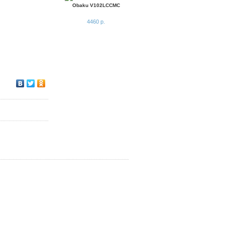
Obaku V102LCCMC
4460 р.