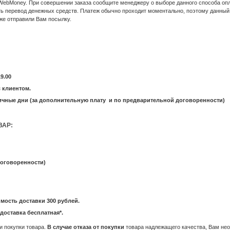
 WebMoney. При совершении заказа сообщите менеджеру о выборе данного способа о
ть перевод денежных средств. Платеж обычно проходит моментально, поэтому данный 
же отправили Вам посылку.
9.00
 клиентом.
ичные дни (за дополнительную плату и по предварительной договоренности)
ВАР:
договоренности)
имость доставки 300 рублей.
 доставка бесплатная*.
и покупки товара.
В случае отказа от покупки
товара надлежащего качества, Вам н