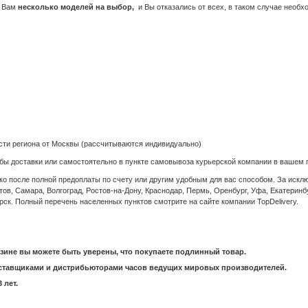
л Вам
несколько моделей на выбор,
и Вы отказались от всех, в таком случае необ
ости региона от Москвы (рассчитываются индивидуально)
жбы доставки или самостоятельно в пункте самовывоза курьерской компании в вашем 
о после полной предоплаты по счету или другим удобным для вас способом. За исключ
тов, Самара, Волгоград, Ростов-на-Дону, Краснодар, Пермь, Оренбург, Уфа, Екатеринб
рск. Полный перечень населенных пунктов смотрите на сайте компании TopDelivery.
зине вы можете быть уверены, что покупаете подлинный товар.
ставщиками и дистрибьюторами часов ведущих мировых производителей.
 лет.