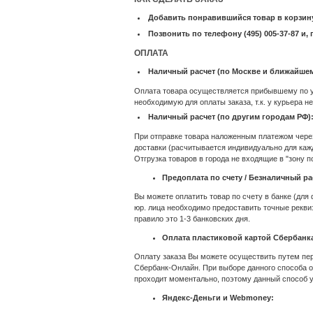
Добавить понравившийся товар в корзину
Позвонить по телефону (495) 005-37-87 и
ОПЛАТА
Наличный расчет (по Москве и ближайше
Оплата товара осуществляется прибывшему по ук
необходимую для оплаты заказа, т.к. у курьера н
Наличный расчет (по другим городам РФ)
При отправке товара наложенным платежом через
доставки (расчитывается индивидуально для кажд
Отгрузка товаров в города не входящие в "зону
Предоплата по счету / Безналичный ра
Вы можете оплатить товар по счету в банке (для
юр. лица необходимо предоставить точные реквиз
правило это 1-3 банковских дня.
Оплата пластиковой картой Сбербанк
Оплату заказа Вы можете осуществить путем пер
Сбербанк-Онлайн. При выборе данного способа 
проходит моментально, поэтому данный способ у
Яндекс-Деньги и Webmoney: